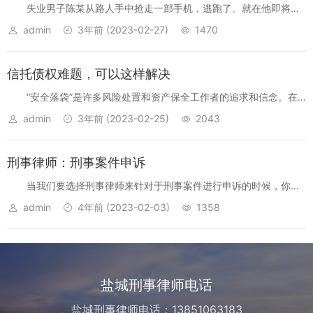
失业男子陈某从路人手中抢走一部手机，逃跑了。就在他即将摆
脱被害人的追赶时，他被一个勇敢的群众拦下，不要用自行车倒在地
admin
3年前
(2023-02-27)
1470
上。从福建龙岩到厦门，再到北京，陈某在不到一个月的时间里三次
犯罪，三次被勇敢的群...
信托债权难题，可以这样解决
“安全落袋”是许多风险处置和资产保全工作者的追求和信念。在
项目出现风险迹象后，交易对手逾期还款构成实质性违约，进行艰苦
admin
3年前
(2023-02-25)
2043
谈判，甚至启动司法程序“推进谈判”、各方都做出了一定的让步和妥
协，最终收回了部...
刑事律师：刑事案件申诉
当我们要选择刑事律师来针对于刑事案件进行申诉的时候，你们
可能在在这其中根本就不是特别了解，我们针对于这些形式申诉的全
admin
4年前
(2023-02-03)
1358
过程，或者是针对于刑事案件申诉过程当中要了解的一些事项，可能
并不是特别清楚。 ...
盐城刑事律师电话
盐城刑事律师电话：13851063183