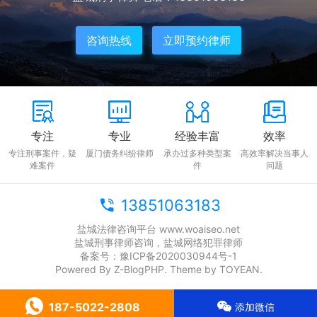
咨询热线
立即预约律师
专注
专业
经验丰富
效率
专注刑事案件，疑
厦门债务纠纷律师
承办过多种类型案
高效率解决当事人
难案件
件
问题
13851063183
盐城法律咨询平台 www.woaiseo.net
盐城刑事律师咨询，盐城网络犯罪律师
备案号：
豫ICP备2020030944号-1
Powered By
Z-BlogPHP
. Theme by
TOYEAN
.
187-5022-2808
添加微信