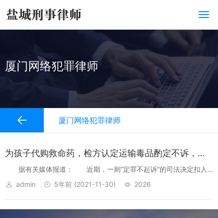
厦门网络犯罪律师
厦门网络犯罪律师
为孩子代购救命药，检方认定运输毒品酌定不诉，妥当吗？
据有关媒体报道： 近期，一则“定罪不起诉”的司法决定扣人
心弦。起因是一位母亲李静姝（化名），为救得罕见病的孩子龙龙
admin
5年前
(2021-11-30)
2026
（化名），从一位名叫“铁马冰河”的网友处代购氯巴占，因而引发一
起走私、贩卖、运输...