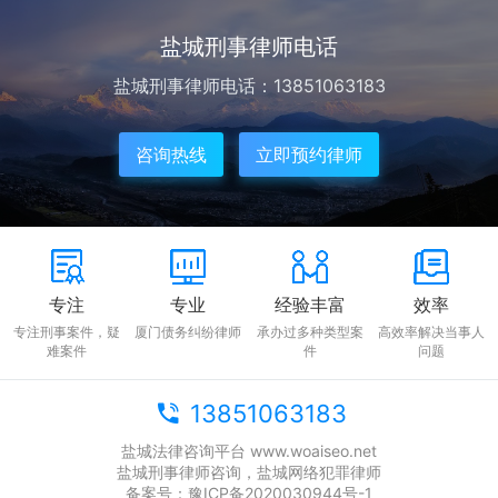
盐城刑事律师电话
盐城刑事律师电话：13851063183
咨询热线
立即预约律师
专注
专业
经验丰富
效率
专注刑事案件，疑
厦门债务纠纷律师
承办过多种类型案
高效率解决当事人
难案件
件
问题
13851063183
盐城法律咨询平台 www.woaiseo.net
盐城刑事律师咨询，盐城网络犯罪律师
备案号：
豫ICP备2020030944号-1