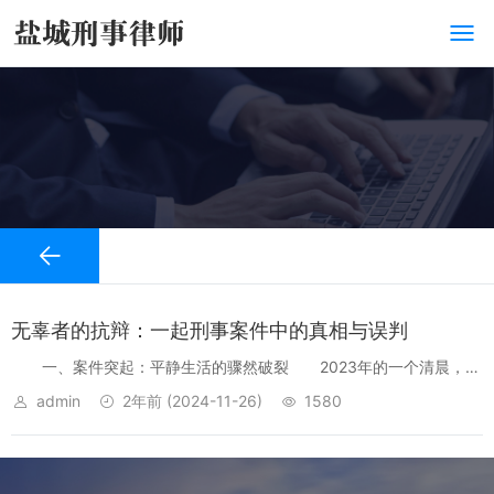
无辜者的抗辩：一起刑事案件中的真相与误判
一、案件突起：平静生活的骤然破裂 2023年的一个清晨，林
峰（化名）刚刚准备出门上班，却发现门外站着两名警察，面容严
admin
2年前
(2024-11-26)
1580
肃，递给他一份传唤通知。警察告知他因涉嫌一起职务侵占案件，需
要接受调查。林峰感...