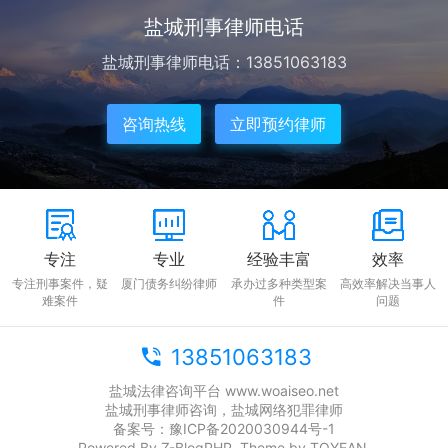
盐城刑事律师电话
盐城刑事律师电话：13851063183
咨询热线
立即预约律师
专注
专业
经验丰富
效率
专注刑事案件，疑
厦门债务纠纷律师
承办过多种类型案
高效率解决当事人
难案件
件
问题
13851063183
盐城法律咨询平台 www.woaiseo.net
盐城刑事律师咨询，盐城网络犯罪律师
备案号：
豫ICP备2020030944号-1
Powered By
Z-BlogPHP
. Theme by
TOYEAN
.